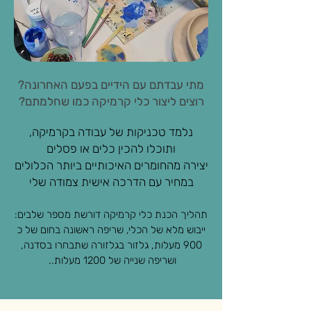
מתי עבדתם עם הידיים בפעם האחרונה?
רוצים ליצור כלי קרמיקה כמו שחלמתם?
נלמד טכניקות של עבודה בקרמיקה,
ותוכלו להכין כלים או פסלים
יצירה מהחומרים האיכותיים ביותר הכלולים
במחיר עם
הדרכה אישית צמודה שלי
תהליך הכנת כלי קרמיקה דורשת מספר שלבים:
ייבוש מלא של הכלי, שריפה ראשונה בחום של כ
900 מעלות, גלזור בגלזורה שתבחרו בסדנה,
ושריפה שנייה של 1200 מעלות..