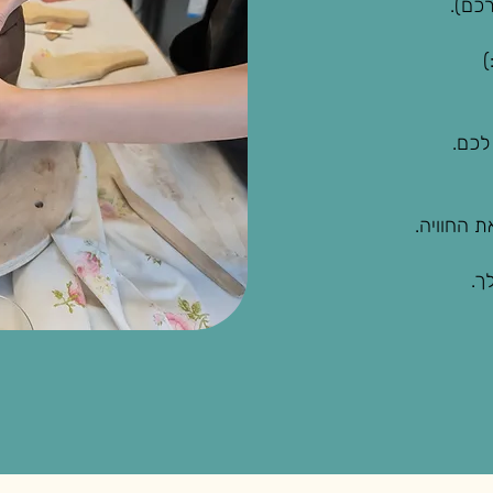
כם).
)
לכם.
 החוויה.
ך.