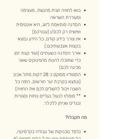
בואו לחוויה זוגית מרגשת, מעצימה
ומעוררת השראה
הסדנה מותאמת לזוג, היא אינטימית
ואישית רק לכם/ן (עבורכם)
אין צורך בידע קודם, כל הידע נמצא
בקצות אצבעותיכם:)
אורך הסדנה כשעתיים (ועוד קצת זמן
כדי שתוכלו להנות מהפינוקים שאני
מכינה לכם)
הסטודיו ממוקם כ 28 דקות מתל אביב
(ונמצא בקרבת יער חורשים, היפה כל
השנה ויכול להשלים לכם את החוויה)
** מומלץ לנעול נעליים נוחות וסגורות
ובגדים שניתן ללכלך.
מה תקבלו?
נלמד טכניקות של עבודה בקרמיקה,
כל משתתף יצא עם 2 כלים לפחות (4