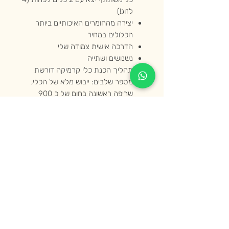
לזוג!)
יצירה מהחומרים האיכותיים ביותר
הכלולים במחיר
הדרכה אישית צמודה שלי
נשנושים ושתייה
תהליך הכנת כלי קרמיקה דורשת
מספר שלבים: ייבוש מלא של הכלי,
שריפה ראשונה בחום של כ 900
מעלות, גלזור בגלזורה שתבחרו
בסדנה, ושריפה שנייה של 1200
מעלות.. צריך להיעזר בסבלנות.
מיד כשהכלים יהיו מוכנים אזמין
אתכם לאסוף את הכלים מהסטודיו או
לחילופין תוכלו לבצע משלוח במחיר
נוסף.
לכל שאלה כתבו לי בוואטסאפ