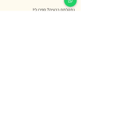
נתקלתם בבעיה? ספרו לי!
כדי לשמור ולתחזק את האתר ברמה הטובה
ביותר, במידה ומצאתם ו\או נתקלתם בקשיים
בגלישה באתר, אל תהססו לדווח לנו
באמצעות
טופס צור הקשר
שלנו.
הצהרת הנגישות עודכנה לאחרונה בתאריך
24.4.2023
הצטרפו למועדון חברות
וקבלו 10% הנחה על הקנייה הראשונה באתר