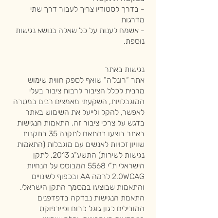
- בדרך לסטודיו צריך לעבור דרך שתי
מדרגות
- אשמח לענות על כל שאלה בנושא נגישות
נוספת.
נגישות באתר
אתר “רונל'ה” שואף לספק חווית שימוש
מרבית לכלל הציבור לרבות ציבור בעלי
המוגבלויות, השקעתי מאמצים רבים במטרה
לאפשר, להקל ולייעל את השימוש באתר
בדגש על צרכי ציבור זה. התאמות הנגישות
באתר בוצעו בהתאם לתקנה 35 בתקנות
שוויון זכויות לאנשים עם מוגבלות (התאמות
נגישות לשירות) התשע”ג 2013, לתקן
הישראלי ת”י 5568 המבוסס על הנחיות
2.0WCAG לרמה AA ובכפוף לשינויים
והתאמות שבוצעו במסמך התקן הישראלי.
התאמת הנגישות נבדקה בדפדפנים
המובילים כגון גוגל כרום ופיירפוקס