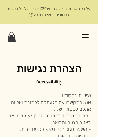
על כל השתתפות בסדנה, יש 10% הנחה על כל הכלים
בסטודיו |
לתיאום סדנה
📦
הצהרת נגישות
Accessibility
נגישות בסטודיו
אנא התקשרו עם
הגעתכם לכתובת ואלווה
אתכם לסטודיו שלי:
-החנייה בסמוך לכתובת הגולן 57 נירית, או
באזור הגנים והדואר
- השער נעול מכיוון שיש כלבים בבית,
בבקשה התקשרו